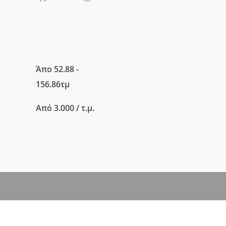
Άπο 52.88 -
156.86τμ
Από 3.000 / τ.μ.