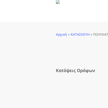
Skip
to
main
content
Αρχική
»
ΚΑΤΑΣΚΕΥΗ
»
ΠΟΛΥΚΑΤ
Κατόψεις Ορόφων