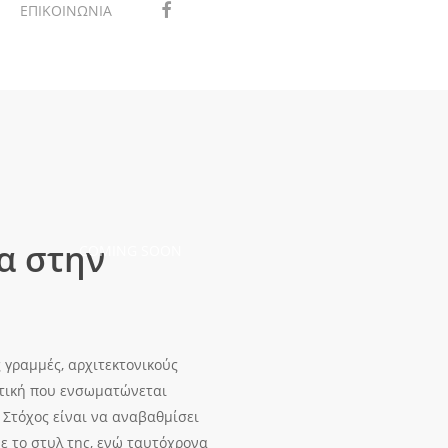
facebook
instagram
ΕΠΙΚΟΙΝΩΝΙΑ
α στην
COMING SOON
 γραμμές, αρχιτεκτονικούς
ητική που ενσωματώνεται
 Στόχος είναι να αναβαθμίσει
ε το στυλ της, ενώ ταυτόχρονα